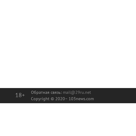
Обратная связь:
mail@29ru.net
18+
Copyright © 2020–
103news.com