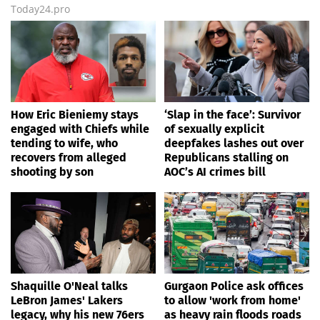
Today24.pro
How Eric Bieniemy stays
‘Slap in the face’: Survivor
engaged with Chiefs while
of sexually explicit
tending to wife, who
deepfakes lashes out over
recovers from alleged
Republicans stalling on
shooting by son
AOC’s AI crimes bill
Shaquille O'Neal talks
Gurgaon Police ask offices
LeBron James' Lakers
to allow 'work from home'
legacy, why his new 76ers
as heavy rain floods roads