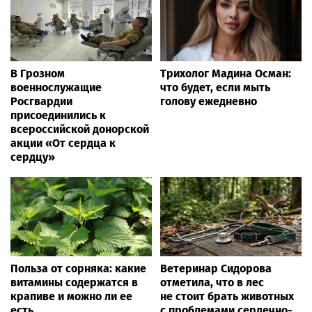
В Грозном
Трихолог Мадина Осман:
военнослужащие
что будет, если мыть
Росгвардии
голову ежедневно
присоединились к
всероссийской донорской
акции «От сердца к
сердцу»
Польза от сорняка: какие
Ветеринар Сидорова
витамины содержатся в
отметила, что в лес
крапиве и можно ли ее
не стоит брать животных
есть
с проблемами сердечно-