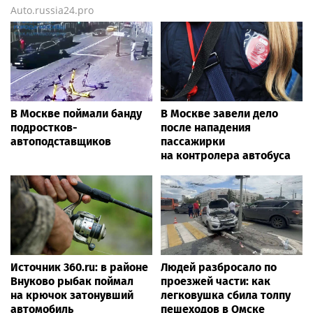
Auto.russia24.pro
В Москве поймали банду
В Москве завели дело
подростков-
после нападения
автоподставщиков
пассажирки
на контролера автобуса
Источник 360.ru: в районе
Людей разбросало по
Внуково рыбак поймал
проезжей части: как
на крючок затонувший
легковушка сбила толпу
автомобиль
пешеходов в Омске