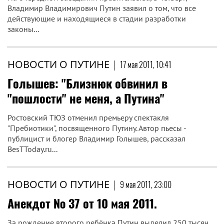
Владимир Владимирович Путин заявил о том, что все
действующие и находящиеся в стадии разработки
законы...
НОВОСТИ О ПУТИНЕ
|
17 мая 2011, 10:41
Голышев:‭ "Близнюк обвинил в‭
"‬пошлости‭" ‬не меня,‭ ‬а Путина‭"
Ростовский ТЮЗ отменил премьеру спектакля
"Пребиотики", посвященного Путину. Автор пьесы -
публицист и блогер Владимир Голышев, рассказал
BesTToday.ru...
НОВОСТИ О ПУТИНЕ
|
9 мая 2011, 23:00
Анекдот № 37 от 10 мая 2011.
За рождение второго ребёнка Путин выделил 250 тысяч.