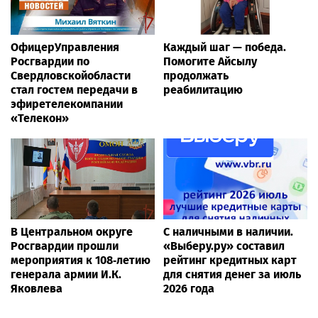
ОфицерУправления
Каждый шаг — победа.
Росгвардии по
Помогите Айсылу
Свердловскойобласти
продолжать
стал гостем передачи в
реабилитацию
эфиретелекомпании
«Телекон»
В Центральном округе
С наличными в наличии.
Росгвардии прошли
«Выберу.ру» составил
мероприятия к 108‑летию
рейтинг кредитных карт
генерала армии И.К.
для снятия денег за июль
Яковлева
2026 года