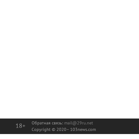
Обратная связь:
mail@29ru.net
18+
Copyright © 2020–
103news.com