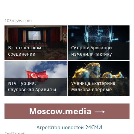
103news.com
В грозненском
Сипров: Британцы
соединении
изменили тактику
Росгвардии прошла
после давления России
встреча с
представителями
избирательной
NTV: Турция,
Ученица Екатерина
комиссии
Саудовская Аравия и
Малкова впервые
Пакистан
набрала 500 баллов на
объединились в
ЕГЭ
Moscow.media
военный альянс
Агрегатор новостей 24СМИ
Smi24.net