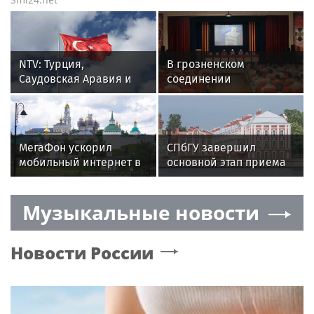
NTV: Турция,
В грозненском
Саудовская Аравия и
соединении
Пакистан
Росгвардии прошла
объединились в
встреча с
военный альянс
представителями
избирательной
МегаФон ускорил
СПбГУ завершил
комиссии
мобильный интернет в
основной этап приема
подмосковном городе
раньше
Пересвет
запланированной даты
Музыкальные новости
Новости России