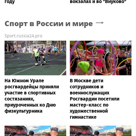
году
вокзалах и во "Внуково"
Спорт в России и мире
Sport.russia24.pro
На Южном Урале
В Москве дети
росгвардейцы приняли
сотрудников и
участие в спортивных
военнослужащих
состязаниях,
Росгвардии посетили
приуроченных ко Дню
мастер-класс по
физкультурника
художественной
гимнастике