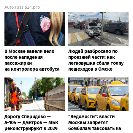
Auto.russia24.pro
В Москве завели дело
Людей разбросало по
после нападения
проезжей части: как
пассажирки
легковушка сбила толпу
на контролера автобуса
пешеходов в Омске
Дорогу Спиридово —
"Ведомости": власти
А-104 — Дмитров — МБК
Москвы запретят
реконструируют к 2029
бомбилам таксовать на