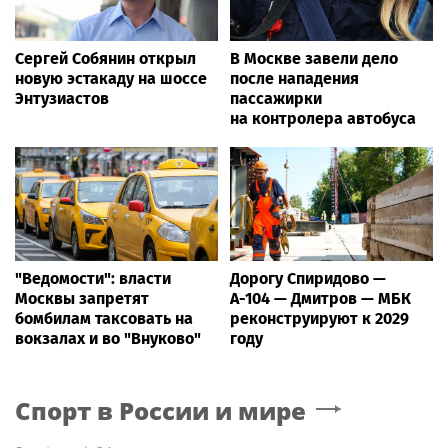
Сергей Собянин открыл
В Москве завели дело
новую эстакаду на шоссе
после нападения
Энтузиастов
пассажирки
на контролера автобуса
"Ведомости": власти
Дорогу Спиридово —
Москвы запретят
А-104 — Дмитров — МБК
бомбилам таксовать на
реконструируют к 2029
вокзалах и во "Внуково"
году
Спорт в России и мире