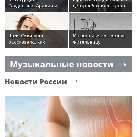
Саудовская Аравия и
центр «Россия» строят
Пакистан
с небольшим
объединились в
опережением графика
военный альянс
Врач Савицкая
Мошенники заставили
рассказала, как
жительницу
метеозависимым
Подмосковья поджечь
пережить перепады
собственную квартиру
Музыкальные новости
температуры
Новости России