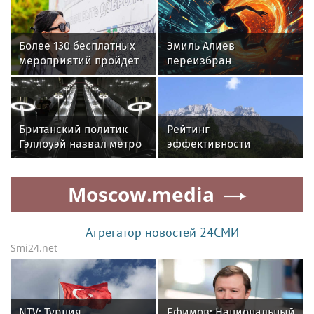
Более 130 бесплатных
Эмиль Алиев
мероприятий пройдет
переизбран
в рамках фестиваля
президентом
«Время добра. Лето»
Ассоциации мини-
футбола России
Британский политик
Рейтинг
Гэллоуэй назвал метро
эффективности
в Москве восьмым
сенаторов Совета
чудом света
Федерации РФ. Итоги
Moscow.media
весенней сессии-2026
Агрегатор новостей 24СМИ
Smi24.net
NTV: Турция,
Ефимов: Национальный